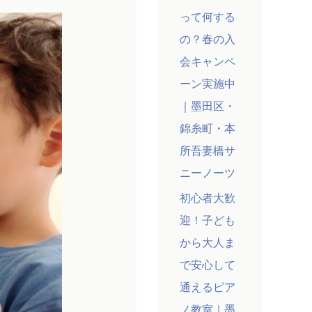
って何する
の？春の入
会キャンペ
ーン実施中
｜墨田区・
錦糸町・本
所吾妻橋サ
ニーノーツ
初心者大歓
迎！子ども
から大人ま
で安心して
通えるピア
ノ教室｜墨