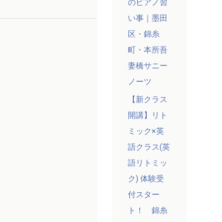
のピアノ習
い事｜墨田
区・錦糸
町・本所吾
妻橋サニー
ノーツ
【新クラス
開講】リト
ミック×英
語クラス(英
語リトミッ
ク) 体験受
付スター
ト！ 錦糸